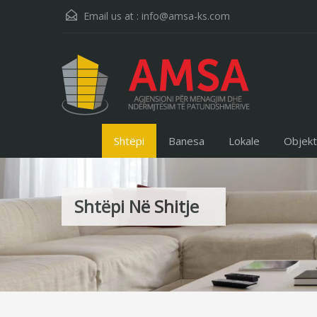
Email us at :
info@amsa-ks.com
Shtëpi
Banesa
Lokale
Objek
Shtëpi Në Shitje