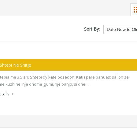
Sort By:
 Shtëpi Në Shitje
htëpia me 3.5 ari. Shtëpi dy kate posedon: Kati i parë banues: sallon së
e kuzhinë, një dhomë gjumi, një banjo, si dhe…
tails