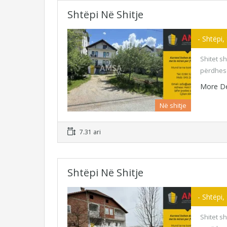
Shtëpi Në Shitje
- Shtëpi,
Shitet s
përdhesë
More De
Në shitje
7.31 ari
Shtëpi Në Shitje
- Shtëpi,
Shitet sh