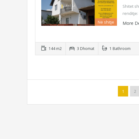
Shitet s
renditje
Në shitje
More De
144 m2
3 Dhomat
1 Bathroom
1
2