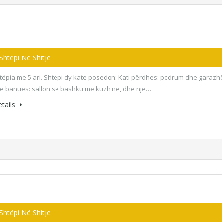
 Shtëpi Në Shitje
htëpia me 5 ari. Shtëpi dy kate posedon: Kati përdhes: podrum dhe garazh
arë banues: sallon së bashku me kuzhinë, dhe një…
tails
 Shtëpi Në Shitje