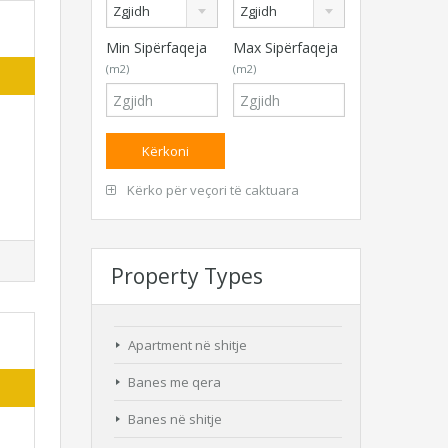
Zgjidh
Zgjidh
Min Sipërfaqeja
Max Sipërfaqeja
(m2)
(m2)
Kërko për veçori të caktuara
Property Types
Apartment në shitje
Banes me qera
Banes në shitje