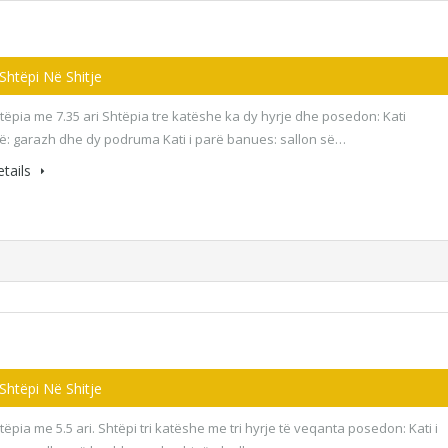
 Shtëpi Në Shitje
htëpia me 7.35 ari Shtëpia tre katëshe ka dy hyrje dhe posedon: Kati
: garazh dhe dy podruma Kati i parë banues: sallon së…
tails
 Shtëpi Në Shitje
tëpia me 5.5 ari. Shtëpi tri katëshe me tri hyrje të veqanta posedon: Kati i