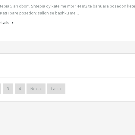
htëpia 5 ari oborr. Shtëpia dy kate me mbi 144 m2 të banuara posedon kët
: Kati i parë posedon: sallon se bashku me…
tails
3
4
Next »
Last »