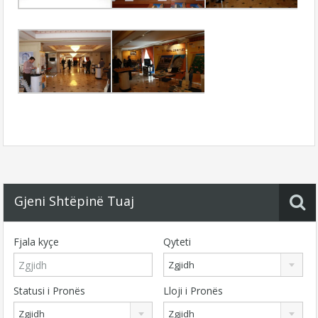
Gjeni Shtëpinë Tuaj
Fjala kyçe
Qyteti
Zgjidh
Statusi i Pronës
Lloji i Pronës
Zgjidh
Zgjidh