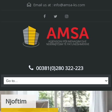
Email us at :
info@amsa-ks.com
00381(0)280 322-223
Njoftim