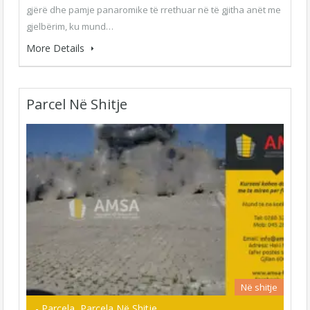
gjërë dhe pamje panaromike të rrethuar në të gjitha anët me
gjelbërim, ku mund…
More Details
Parcel Në Shitje
Në shitje
- Parcela, Parcela Në Shitje