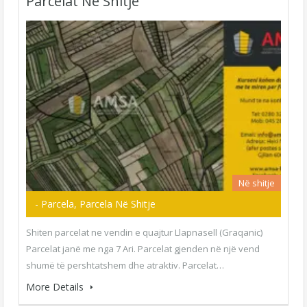
Parcelat Në Shitje
Në shitje
- Parcela, Parcela Në Shitje
Shiten parcelat ne vendin e quajtur Llapnasell (Graqanic)
Parcelat janë me nga 7 Ari. Parcelat gjenden në një vend
shumë të pershtatshem dhe atraktiv. Parcelat…
More Details