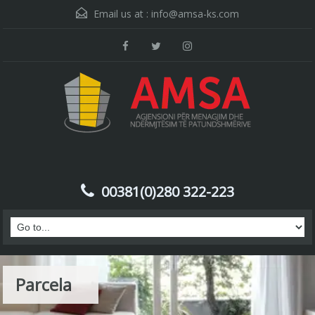
Email us at :
info@amsa-ks.com
00381(0)280 322-223
Parcela