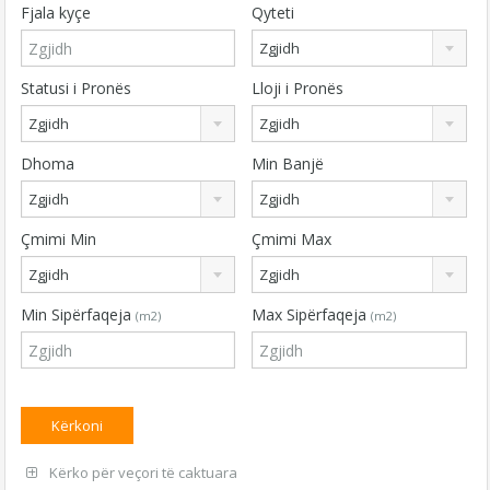
Fjala kyçe
Qyteti
Zgjidh
Statusi i Pronës
Lloji i Pronës
Zgjidh
Zgjidh
Dhoma
Min Banjë
Zgjidh
Zgjidh
Çmimi Min
Çmimi Max
Zgjidh
Zgjidh
Min Sipërfaqeja
Max Sipërfaqeja
(m2)
(m2)
Kërko për veçori të caktuara