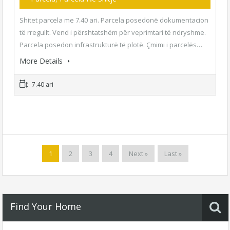
Shitet parcela me 7.40 ari. Parcela posedonë dokumentacion
të rregullt. Vend i përshtatshëm për veprimtari të ndryshme.
Parcela posedon infrastrukturë të plotë. Çmimi i parcelës…
More Details
7.40 ari
1
2
3
4
Next »
Last »
Find Your Home