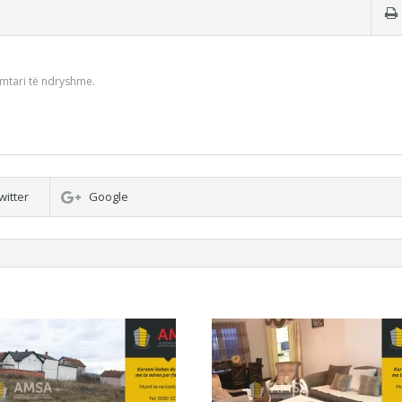
imtari të ndryshme.
witter
Google