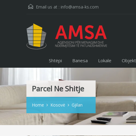
Email us at :
info@amsa-ks.com
Shtëpi
Banesa
Lokale
Objek
Parcel Ne Shitje
Home
Kosovë
Gjilan