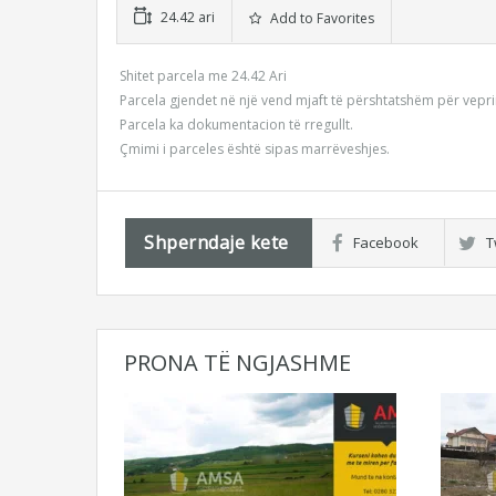
24.42 ari
Add to Favorites
Shitet parcela me 24.42 Ari
Parcela gjendet në një vend mjaft të përshtatshëm për vepr
Parcela ka dokumentacion të rregullt.
Çmimi i parceles është sipas marrëveshjes.
Shperndaje kete
Facebook
T
PRONA TË NGJASHME