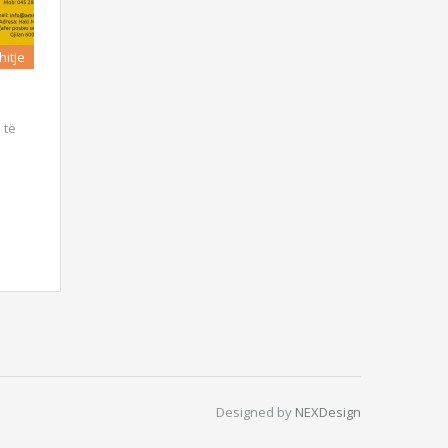
hitje
 të
Designed by
NEXDesign