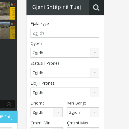
Gjeni Shtëpinë Tuaj
Fjala kyçe
Qyteti
Zgjidh
Statusi i Pronës
Zgjidh
Lloji i Pronës
Zgjidh
Dhoma
Min Banjë
Zgjidh
Zgjidh
Në Shitje
Çmimi Min
Çmimi Max