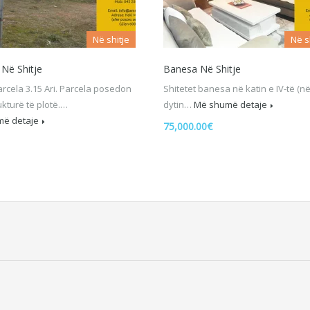
Në shitje
Në s
 Në Shitje
Banesa Në Shitje
arcela 3.15 Ari. Parcela posedon
Shitetet banesa në katin e IV-të (në
ukturë të plotë.…
dytin…
Më shumë detaje
ë detaje
75,000.00€