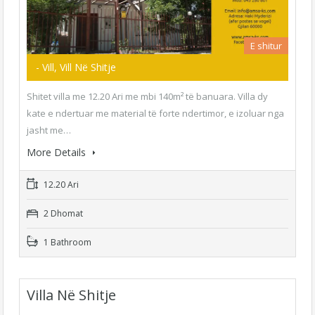
E shitur
- Vill, Vill Në Shitje
Shitet villa me 12.20 Ari me mbi 140m² të banuara. Villa dy
kate e ndertuar me material të forte ndertimor, e izoluar nga
jasht me…
More Details
12.20 Ari
2 Dhomat
1 Bathroom
Villa Në Shitje