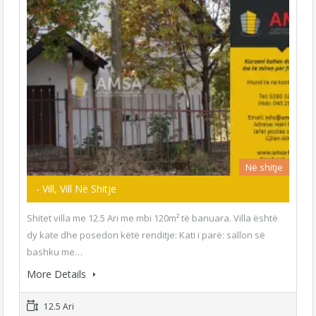
Në shitje
- Vill, Vill Në Shitje
Shitet villa me 12.5 Ari me mbi 120m² të banuara. Villa është
dy kate dhe posedon këtë renditje: Kati i parë: sallon së
bashku me…
More Details
12.5 Ari