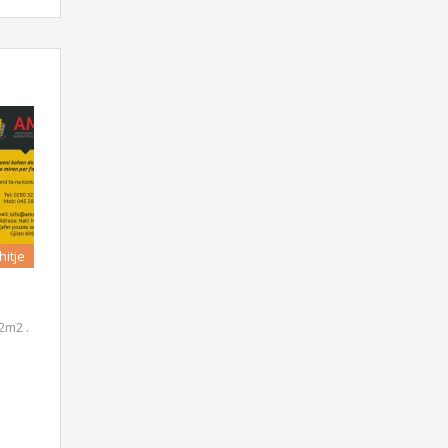
hitje
2m2 .