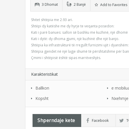
3 Dhomat
2 Banjë
Add to Favorites
Shitet shtëpia me 2.93 ari.
Shtëpi dy katëshe me dy hyrje te veqanta posedon:
Kati i parë banues: sallon së bashku me kuzhinë, një dhomë 
Kati i dytë: dy dhoma gjumi, një kuzhinë dhe një banjo.
Shtëpia ka infrastrukturë të rregullt furnizimi ujit i dyanshëm:
Shtëpia gjendet në një lagje shumë të përshtatshme për ban
Çmimi i shtëpisë është sipas marrëveshjës.
Karakteristikat
Ballkon
e mobilu
Kopsht
Nxehmje 
Shperndaje kete
Facebook
T