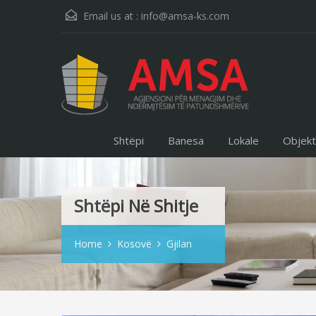
Email us at :
info@amsa-ks.com
Shtëpi
Banesa
Lokale
Objek
Shtëpi Në Shitje
Home
Kosovë
Gjilan