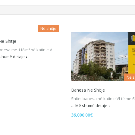
Në shitje
ë Shitje
anesa me 118 m² në katin e V-
shumë detaje
Në s
Banesa Në Shitje
Shitet banesa në katin e VI-të me 6
…
Më shumë detaje
36,000.00€