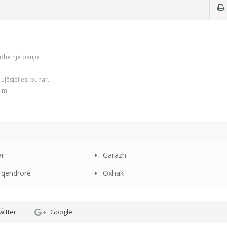
dhe një banjo.
 ujësjellës, bunar.
im.
ar
Garazh
qëndrore
Oxhak
witter
Google