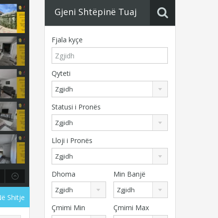
Gjeni Shtëpinë Tuaj
Fjala kyçe
Qyteti
Zgjidh
Statusi i Pronës
Zgjidh
Lloji i Pronës
Zgjidh
Dhoma
Min Banjë
Zgjidh
Zgjidh
Në Shitje
Çmimi Min
Çmimi Max