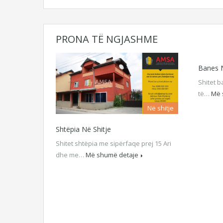
PRONA TË NGJASHME
Banes N
Shitet b
të…
Më 
Në shitje
Shtëpia Në Shitje
Shitet shtëpia me sipërfaqe prej 15 Ari
dhe me…
Më shumë detaje