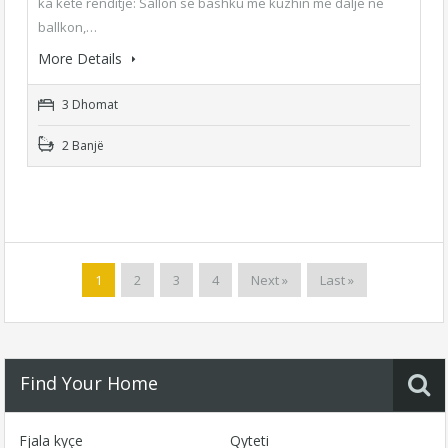
ka kete renditje: Sallon se bashku me kuzhin me dalje ne
ballkon,…
More Details
3 Dhomat
2 Banjë
1
2
3
4
Next »
Last »
Find Your Home
Fjala kyçe
Qyteti