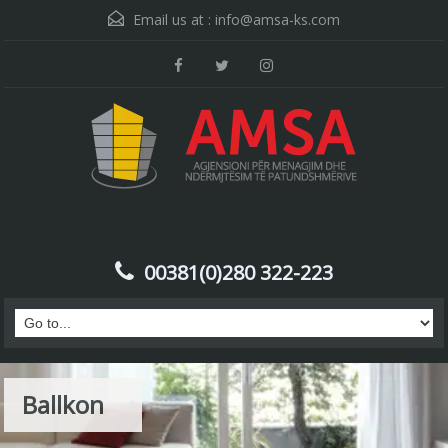
Email us at :
info@amsa-ks.com
00381(0)280 322-223
Ballkon