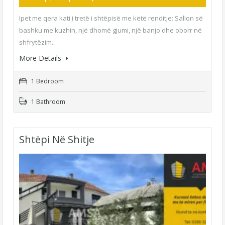
Ipet me qera kati i tretë i shtëpisë me këtë renditje: Sallon së
bashku me kuzhin, një dhomë gjumi, një banjo dhe oborr në
shfrytëzim.…
More Details
1 Bedroom
1 Bathroom
Shtëpi Në Shitje