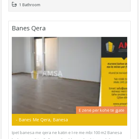
1 Bathroom
Banes Qera
E zënë për kohë të gjatë
- Banes Me Qera, Banesa
Ipet banesa me qera ne katin e I-re me mbi 100 m2 Banesa