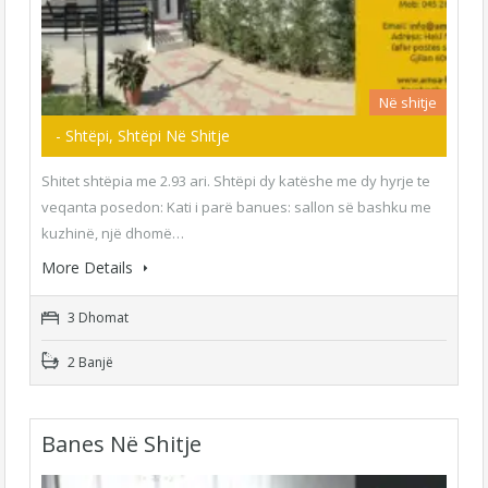
Në shitje
- Shtëpi, Shtëpi Në Shitje
Shitet shtëpia me 2.93 ari. Shtëpi dy katëshe me dy hyrje te
veqanta posedon: Kati i parë banues: sallon së bashku me
kuzhinë, një dhomë…
More Details
3 Dhomat
2 Banjë
Banes Në Shitje