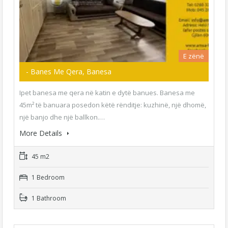
E zënë
- Banes Me Qera, Banesa
Ipet banesa me qera në katin e dytë banues. Banesa me
45m² të banuara posedon këtë rënditje: kuzhinë, një dhomë,
një banjo dhe një ballkon.…
More Details
45 m2
1 Bedroom
1 Bathroom