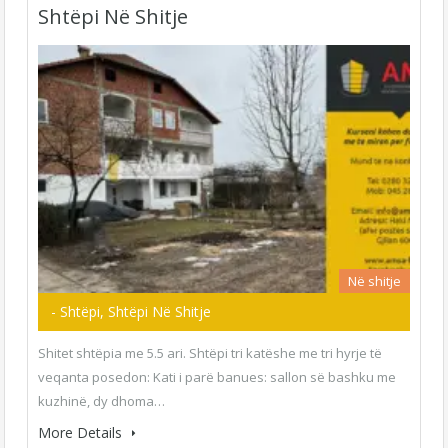
Shtëpi Në Shitje
Në shitje
- Shtëpi, Shtëpi Në Shitje
Shitet shtëpia me 5.5 ari. Shtëpi tri katëshe me tri hyrje të
veqanta posedon: Kati i parë banues: sallon së bashku me
kuzhinë, dy dhoma…
More Details