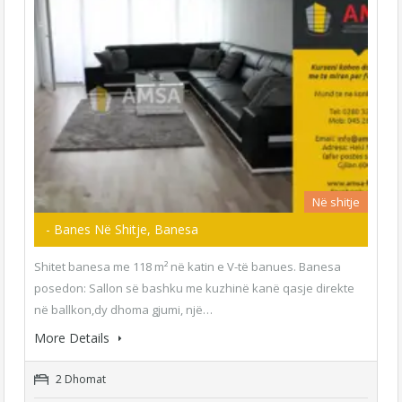
Në shitje
- Banes Në Shitje, Banesa
Shitet banesa me 118 m² në katin e V-të banues. Banesa
posedon: Sallon së bashku me kuzhinë kanë qasje direkte
në ballkon,dy dhoma gjumi, një…
More Details
2 Dhomat