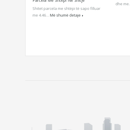
Parcela Me Shtëpi Në Shitje
dhe m
Shitet parcela me shtëpi të sapo filluar
me 4.46…
Më shumë detaje