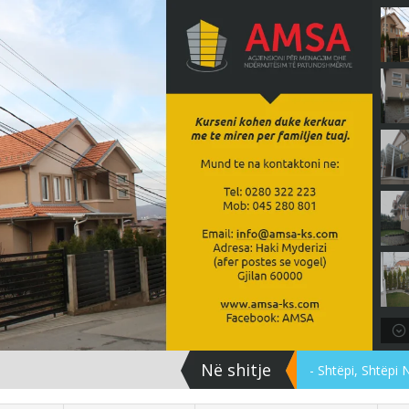
Në shitje
- Shtëpi, Shtëpi 