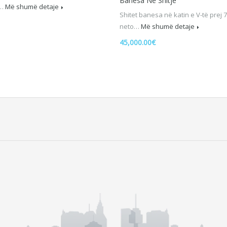
Banesa Në Shitje
e…
Më shumë detaje
Shitet banesa në katin e V-të prej
neto…
Më shumë detaje
45,000.00€