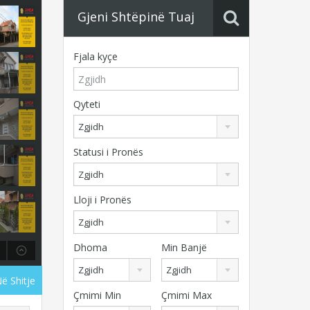
Gjeni Shtëpinë Tuaj
Fjala kyçe
Qyteti
Zgjidh
Statusi i Pronës
Zgjidh
Lloji i Pronës
Zgjidh
Dhoma
Min Banjë
Zgjidh
Zgjidh
Në Shitje
Çmimi Min
Çmimi Max