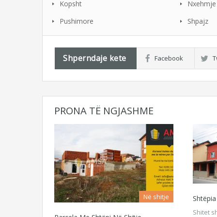
Kopsht
Nxehmje 
Pushimore
Shpajz
Shperndaje kete
Facebook
T
PRONA TË NGJASHME
Në shitje
Shtëpia
Shitet s