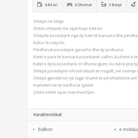
4.84 ari
4 Dhomat
3 Banjë
Shtëpit në Shitje
Shiten shtëpitë me sipërfaqe 4.84 Ari.
Shtëpitë posedojnë nga dy kate të banuara dhe përdhes
bukur të natyrës.
Përdhesat posedojnë garazha dhe dy podruma.
Katet e para të banuara posedojnë: sallon, kuzhinë e të
Katet e dyta posedojnë: tri dhoma gjumi, ku njëra prej ty
Shtëpit posedojnë infrastrukturë të rregullt, me nxemje 
Shtëpit gjendet në një lagje shumë të përshtatshme për
marketet më të mëdha të qytetit.
Çmimi është sipas marrëveshjes.
Karakteristikat
Ballkon
e mobilu