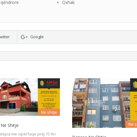
qëndrore
Oxhak
witter
Google
Në shitje
Në s
 Në Shitje
htëpia me sipërfaqe prej 15 Ari