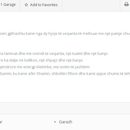
1 Garage
Add to Favorites
ën gjithashtu kanë nga dy hyrje të veqanta të rrethuar me një pamje sh
ra laminat dhe me orendi te veqanta, një tualet dhe një banjo.
re ka dalje në ballkon, një shpajz dhe një banjo.
qëndrore me energji elektrike, me izolim të jashtëm.
 banim, ku kane afër Xhamin, shkollën fillore dhe kanë qajse shume të leh
ar
Garazh