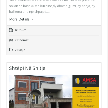
sallon së bashku me kuzhinë,dy dhoma gjumi, dy banjo, dy
ballkona dhe një shpajzë.…
More Details
95.7 m2
2 Dhomat
2 Banjë
Shtëpi Në Shitje