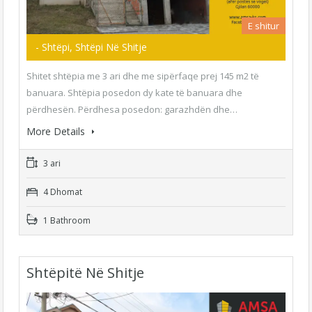
E shitur
- Shtëpi, Shtëpi Në Shitje
Shitet shtëpia me 3 ari dhe me sipërfaqe prej 145 m2 të
banuara. Shtëpia posedon dy kate të banuara dhe
përdhesën. Përdhesa posedon: garazhdën dhe…
More Details
3 ari
4 Dhomat
1 Bathroom
Shtëpitë Në Shitje