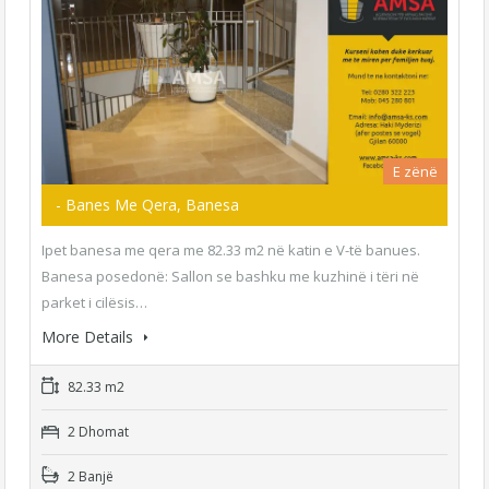
E zënë
- Banes Me Qera, Banesa
Ipet banesa me qera me 82.33 m2 në katin e V-të banues.
Banesa posedonë: Sallon se bashku me kuzhinë i tëri në
parket i cilësis…
More Details
82.33 m2
2 Dhomat
2 Banjë