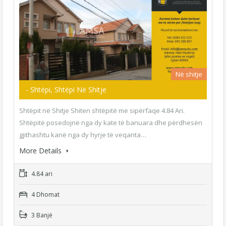
Në shitje
- Shtëpi, Shtëpi Në Shitje
Shtëpit në Shitje Shiten shtëpitë me sipërfaqe 4.84 Ari.
Shtëpitë posedojnë nga dy kate të banuara dhe përdhesën
gjithashtu kanë nga dy hyrje të veqanta…
More Details
4.84 ari
4 Dhomat
3 Banjë