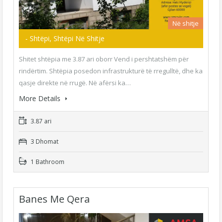
Në shitje
- Shtëpi, Shtëpi Në Shitje
Shitet shtëpia me 3.87 ari oborr Vend i pershtatshëm për
rindërtim. Shtëpia posedon infrastrukturë të rregulltë, dhe ka
qasje direkte në rrugë. Në afërsi ka…
More Details
3.87 ari
3 Dhomat
1 Bathroom
Banes Me Qera