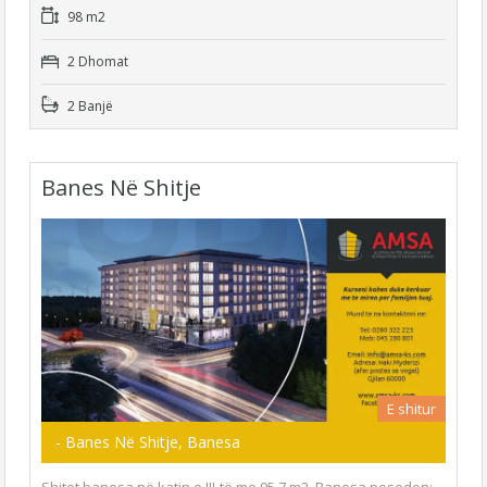
98 m2
2 Dhomat
2 Banjë
Banes Në Shitje
E shitur
- Banes Në Shitje, Banesa
Shitet banesa në katin e III-të me 95.7 m2. Banesa posedon: