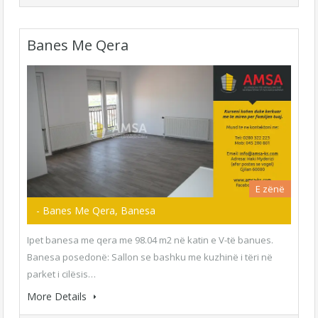
Banes Me Qera
E zënë
- Banes Me Qera, Banesa
Ipet banesa me qera me 98.04 m2 në katin e V-të banues.
Banesa posedonë: Sallon se bashku me kuzhinë i tëri në
parket i cilësis…
More Details