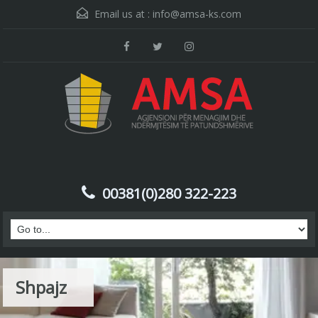
Email us at :
info@amsa-ks.com
00381(0)280 322-223
Shpajz