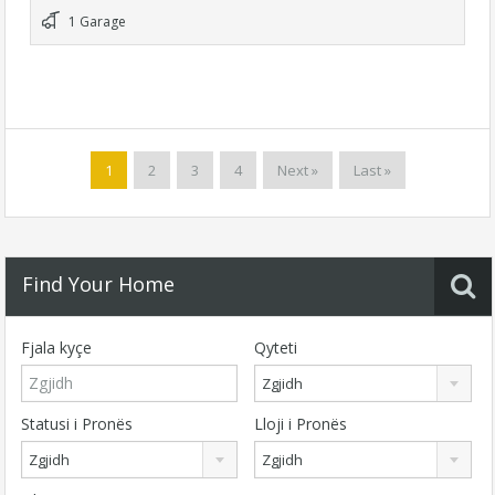
1 Garage
1
2
3
4
Next »
Last »
Find Your Home
Fjala kyçe
Qyteti
Zgjidh
Statusi i Pronës
Lloji i Pronës
Zgjidh
Zgjidh