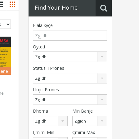
Find Your Home
Fjala kyçe
Qyteti
Zgjidh
Statusi i Pronës
zënë
Zgjidh
Lloji i Pronës
në
Zgjidh
Dhoma
Min Banjë
Zgjidh
Zgjidh
Çmimi Min
Çmimi Max