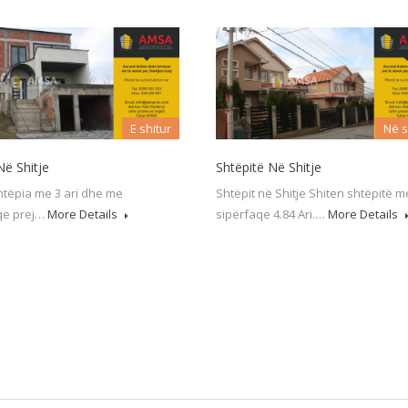
E shitur
Në s
Në Shitje
Shtëpitë Në Shitje
shtëpia me 3 ari dhe me
Shtëpit në Shitje Shiten shtëpitë m
qe prej…
More Details
sipërfaqe 4.84 Ari.…
More Details