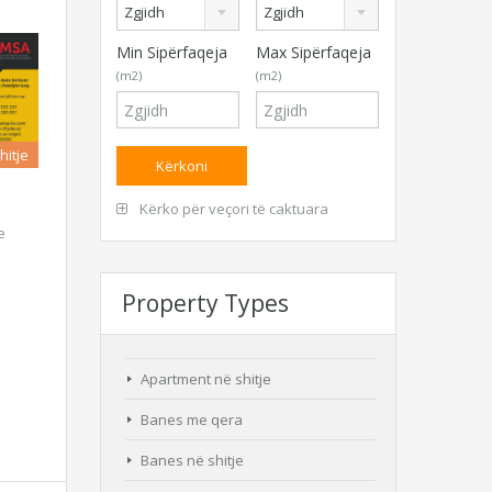
Zgjidh
Zgjidh
Min Sipërfaqeja
Max Sipërfaqeja
(m2)
(m2)
hitje
Kërko për veçori të caktuara
e
Property Types
Apartment në shitje
Banes me qera
Banes në shitje