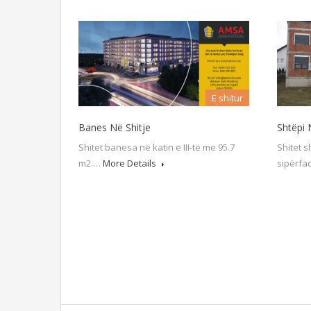
E shitur
Banes Në Shitje
Shtëpi 
Shitet banesa në katin e III-të me 95.7
Shitet 
m2.…
More Details
sipërfa