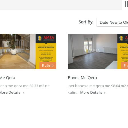
Sort By:
E zënë
E 
Me Qera
Banes Me Qera
nesa me qera me 82.33 m2 në
Ipet banesa me qera me 98.04 m2 
More Details
katin…
More Details