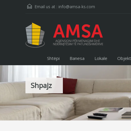
Email us at :
info@amsa-ks.com
Shtëpi
Banesa
Lokale
Objek
Shpajz