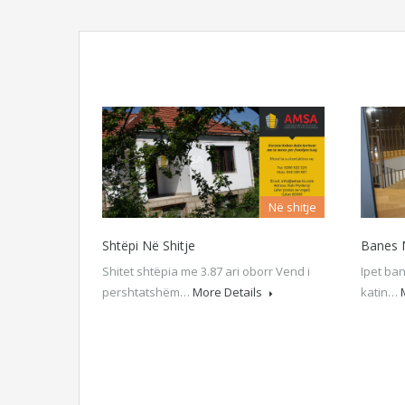
Në shitje
Shtëpi Në Shitje
Banes 
Shitet shtëpia me 3.87 ari oborr Vend i
Ipet ba
pershtatshëm…
More Details
katin…