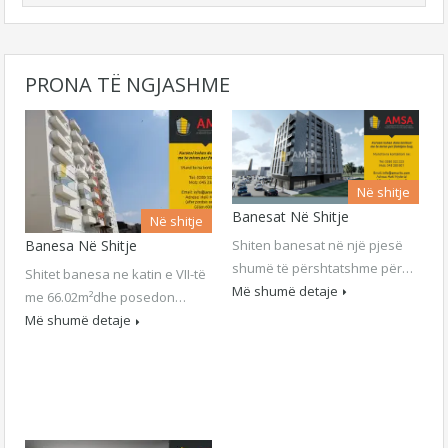
PRONA TË NGJASHME
Në shitje
Banesat Në Shitje
Në shitje
Shiten banesat në një pjesë
Banesa Në Shitje
shumë të përshtatshme për…
Shitet banesa ne katin e VII-të
Më shumë detaje
me 66.02m²dhe posedon…
Më shumë detaje