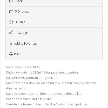
10 Ari
5 Dhomat
3 Banjë
1 Garage
Add to Favorites
Print
Shitet shtëpia me 10 Ari .
Shtëpi dy kate me 286m² të banueshme posedon:
Kati përdhes: podrum dhe garazhë.
Kati i parë posedon: sallon së bashku me kuzhinë, një dhomë
dhe një banjo.
Kati i dytë posedon : tri dhoma , dy banjo dhe ballkon.
Posedon infrastukturë të plotë.
Gjendet në lagjën “ Dheu i Bardhë”, mbi rrugën qarkore.