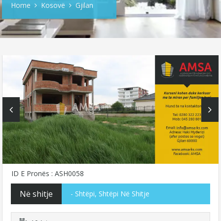
Home
Kosovë
Gjilan
ID E Pronës : ASH0058
Në shitje
- Shtëpi, Shtëpi Në Shitje