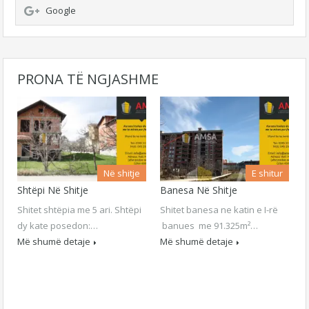
Google
PRONA TË NGJASHME
Në shitje
E shitur
Shtëpi Në Shitje
Banesa Në Shitje
Shitet shtëpia me 5 ari. Shtëpi
Shitet banesa ne katin e I-rë
dy kate posedon:…
banues me 91.325m²…
Më shumë detaje
Më shumë detaje