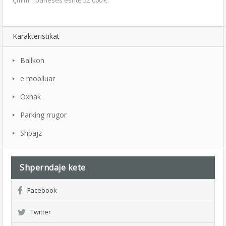
Çmimi i banesës është 52.000 €.
Karakteristikat
Ballkon
e mobiluar
Oxhak
Parking rrugor
Shpajz
Shperndaje kete
Facebook
Twitter