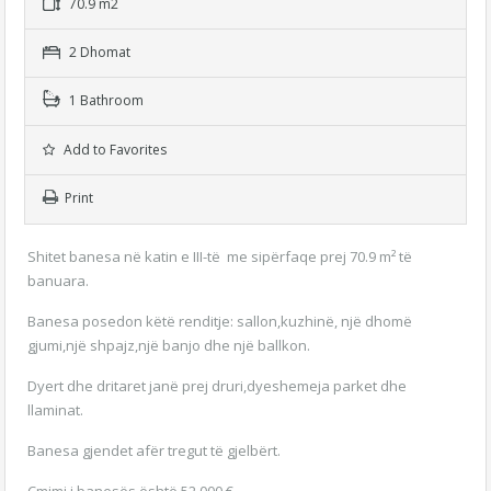
70.9 m2
2 Dhomat
1 Bathroom
Add to Favorites
Print
Shitet banesa në katin e III-të me sipërfaqe prej 70.9 m² të
banuara.
Banesa posedon këtë renditje: sallon,kuzhinë, një dhomë
gjumi,një shpajz,një banjo dhe një ballkon.
Dyert dhe dritaret janë prej druri,dyeshemeja parket dhe
llaminat.
Banesa gjendet afër tregut të gjelbërt.