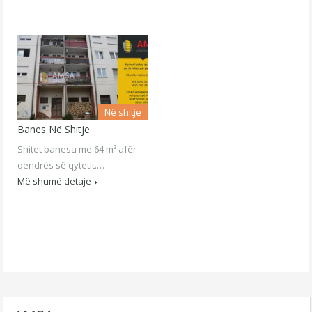
Në shitje
Banes Në Shitje
Shitet banesa me 64 m² afër
qendrës së qytetit.…
Më shumë detaje