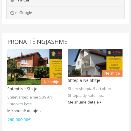
Twitter
Google
PRONA TË NGJASHME
Në shitje
Shtëpia Në Shitje
Në shitje
Shitet shtëpia 5 ari oborr.
Shtëpi Në Shitje
Shtëpia dy kate me…
Shitet shtëpia me 5.39 Ari .
Më shumë detaje
Shtëpi tri kate…
Më shumë detaje
260,000.00€