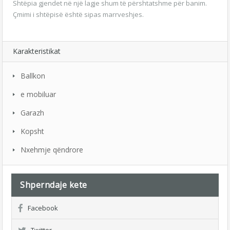
Shtëpia gjendet në një lagje shum të përshtatshme për banim.
Çmimi i shtëpisë është sipas marrveshjes.
Karakteristikat
Ballkon
e mobiluar
Garazh
Kopsht
Nxehmje qëndrore
Shperndaje kete
Facebook