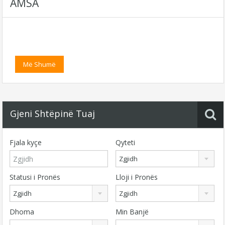
AMSA
Më Shumë
Gjeni Shtëpinë Tuaj
Fjala kyçe
Qyteti
Zgjidh
Statusi i Pronës
Lloji i Pronës
Zgjidh
Zgjidh
Dhoma
Min Banjë