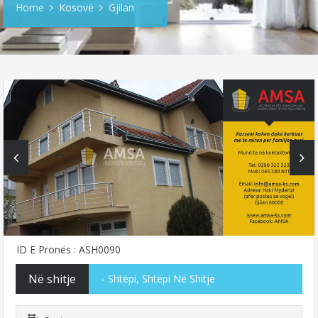
Home
Kosovë
Gjilan
ID E Pronës : ASH0090
Në shitje
- Shtëpi, Shtëpi Në Shitje