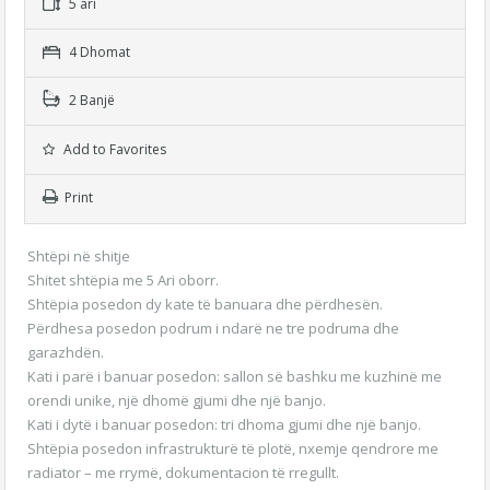
5 ari
4 Dhomat
2 Banjë
Add to Favorites
Print
Shtëpi në shitje
Shitet shtëpia me 5 Ari oborr.
Shtëpia posedon dy kate të banuara dhe përdhesën.
Përdhesa posedon podrum i ndarë ne tre podruma dhe
garazhdën.
Kati i parë i banuar posedon: sallon së bashku me kuzhinë me
orendi unike, një dhomë gjumi dhe një banjo.
Kati i dytë i banuar posedon: tri dhoma gjumi dhe një banjo.
Shtëpia posedon infrastrukturë të plotë, nxemje qendrore me
radiator – me rrymë, dokumentacion të rregullt.