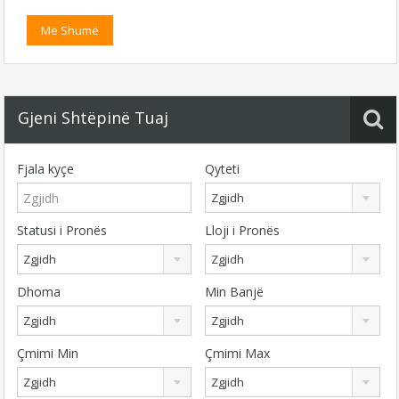
Më Shumë
Gjeni Shtëpinë Tuaj
Fjala kyçe
Qyteti
Zgjidh
Statusi i Pronës
Lloji i Pronës
Zgjidh
Zgjidh
Dhoma
Min Banjë
Zgjidh
Zgjidh
Çmimi Min
Çmimi Max
Zgjidh
Zgjidh