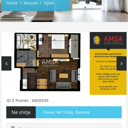
Home
Kosovë
Gjilan
ID E Pronës : AB00045
Në shitje
- Banes Në Shitje, Banesa