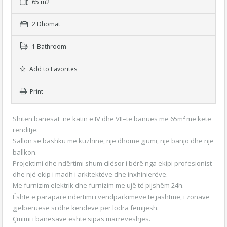
65 m2
2 Dhomat
1 Bathroom
Add to Favorites
Print
Shiten banesat në katin e IV dhe VII–të banues me 65m² me këtë
renditje:
Sallon së bashku me kuzhinë, një dhomë gjumi, një banjo dhe një
ballkon.
Projektimi dhe ndërtimi shum cilësor i bërë nga ekipi profesionist
dhe një ekip i madh i arkitektëve dhe inxhinierëve.
Me furnizim elektrik dhe furnizim me ujë të pijshëm 24h.
Është e paraparë ndërtimi i vendparkimeve të jashtme, i zonave
gjelbëruese si dhe këndeve për lodra femijësh.
Çmimi i banesave është sipas marrëveshjes.