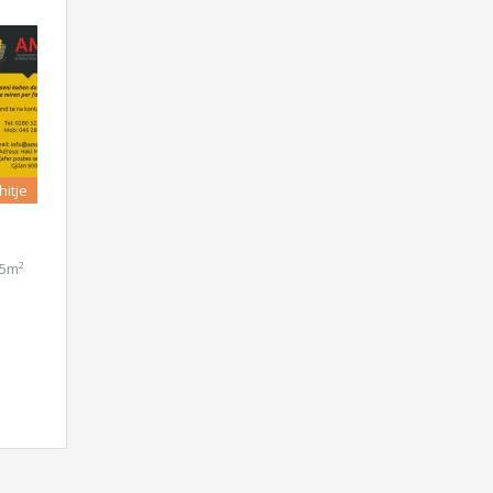
hitje
75m²