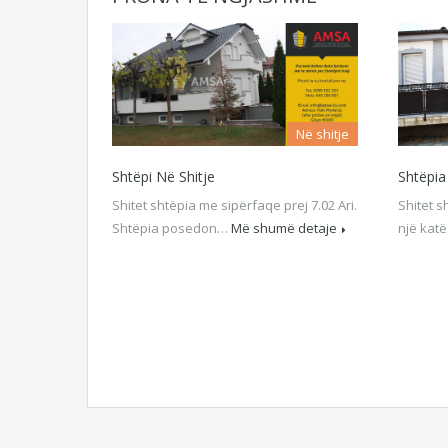
Në shitje
Shtëpi Në Shitje
Shtëpia
Shitet shtëpia me sipërfaqe prej 7.02 Ari.
Shitet s
Shtëpia posedon…
Më shumë detaje
një ka