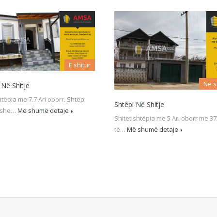
E shitur
Në s
 Në Shitje
htëpia me 7.7 Ari oborr. Shtëpi
Shtëpi Në Shitje
tëshe…
Më shumë detaje
Shitet shtëpia me 5 Ari oborr me 3
të…
Më shumë detaje