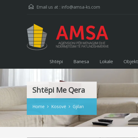
Email us at :
info@amsa-ks.com
Shtëpi
Banesa
Lokale
Objek
Shtëpi Me Qera
Home
Kosovë
Gjilan