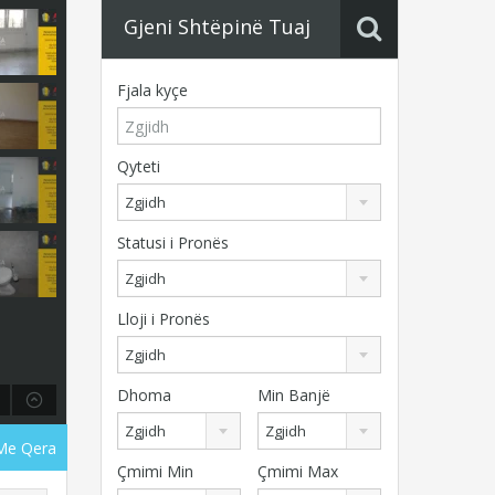
Gjeni Shtëpinë Tuaj
Fjala kyçe
Qyteti
Zgjidh
Statusi i Pronës
Zgjidh
Lloji i Pronës
Zgjidh
Dhoma
Min Banjë
Zgjidh
Zgjidh
 Me Qera
Çmimi Min
Çmimi Max