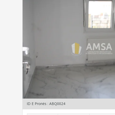
ID E Pronës : ABQ0024