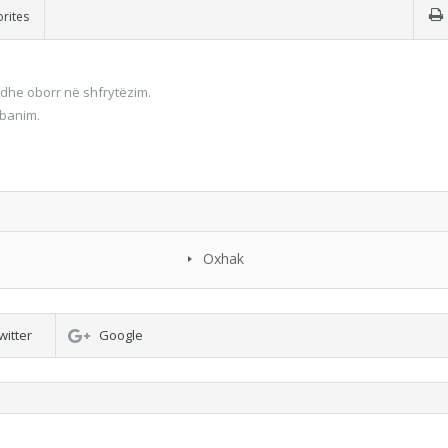
rites
dhe oborr në shfrytëzim.
 banim.
Oxhak
witter
Google