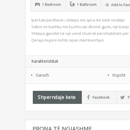
1 Bedroom
1 Bathroom
Add to Favo
Ipet kati përdhesë i shtëpis me qera me këtë renditje:
Sallon së bashku me kuzhin,një dhomë gjumi, një banjo 
Shtëpia gjendet në një vend shum të përshtatshëm për
Qeraja mujore është sipas marrëveshjes.
Karakteristikat
Garazh
Kopsht
Shperndaje kete
Facebook
T
PRONA TË NGJASHME